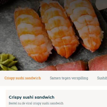
Crispy sushi sandwich
Samen tegen verspilling
Sushi
Crispy sushi sandwich
Bestel nu de viral crispy sushi sandwich