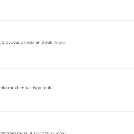
, 3 avocado maki en 3 saki maki
rnia maki en 4 crispy maki
lifornia maki, 8 spicy tuna maki