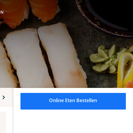
ON
aki handroll
Sashimi
Poké bowl
Salades en soep
Online Eten Bestellen