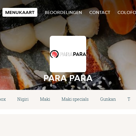
MENUKAART
BEOORDELINGEN
CONTACT
COLOF
PARA PARA
box
Nigiri
Maki
Maki specials
Gunkan
Tem