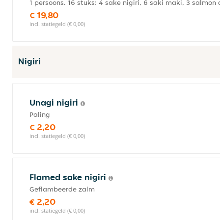
1 persoons. 16 stuks: 4 sake nigiri, 6 saki maki, 3 salm
€ 19,80
incl. statiegeld (€ 0,00)
Nigiri
Unagi nigiri
Paling
€ 2,20
incl. statiegeld (€ 0,00)
Flamed sake nigiri
Geflambeerde zalm
€ 2,20
incl. statiegeld (€ 0,00)